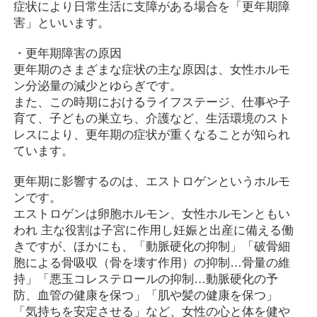
症状により日常生活に支障がある場合を「更年期障
害」といいます。
・更年期障害の原因
更年期のさまざまな症状の主な原因は、女性ホルモ
ン分泌量の減少とゆらぎです。
また、この時期におけるライフステージ、仕事や子
育て、子どもの巣立ち、介護など、生活環境のスト
レスにより、更年期の症状が重くなることが知られ
ています。
更年期に影響するのは、エストロゲンというホルモ
ンです。
エストロゲンは卵胞ホルモン、女性ホルモンともい
われ 主な役割は子宮に作用し妊娠と出産に備える働
きですが、ほかにも、「動脈硬化の抑制」「破骨細
胞による骨吸収（骨を壊す作用）の抑制…骨量の維
持」「悪玉コレステロールの抑制…動脈硬化の予
防、血管の健康を保つ」「肌や髪の健康を保つ」
「気持ちを安定させる」など、女性の心と体を健や