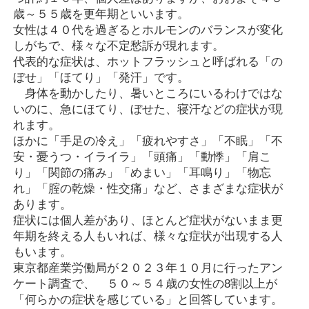
歳～５５歳を更年期といいます。
女性は４０代を過ぎるとホルモンのバランスが変化
しがちで、様々な不定愁訴が現れます。
代表的な症状は、ホットフラッシュと呼ばれる「の
ぼせ」「ほてり」「発汗」です。
身体を動かしたり、暑いところにいるわけではな
いのに、急にほてり、ぼせた、寝汗などの症状が現
れます。
ほかに「手足の冷え」「疲れやすさ」「不眠」「不
安・憂うつ・イライラ」「頭痛」「動悸」「肩こ
り」「関節の痛み」「めまい」「耳鳴り」「物忘
れ」「腟の乾燥・性交痛」など、さまざまな症状が
あります。
症状には個人差があり、ほとんど症状がないまま更
年期を終える人もいれば、様々な症状が出現する人
もいます。
東京都産業労働局が２０２３年１０月に行ったアン
ケート調査で、 ５０～５４歳の女性の8割以上が
「何らかの症状を感じている」と回答しています。