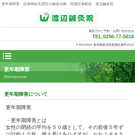
更年期障害、自律神経失調症の鍼灸治療 西蒲区巻駅前 渡辺鍼灸院
電話でのご予約・お問い合わせは
TEL.0256-77-5618
〒953-0041 新潟県新潟市西蒲区巻甲2513
更年期障害
Menopause
更年期障害について
更年期障害
・更年期障害とは
女性の閉経の平均を５０歳として、その前後５年ず
つ計約１０年、個人差はありますが、おおよそ４５