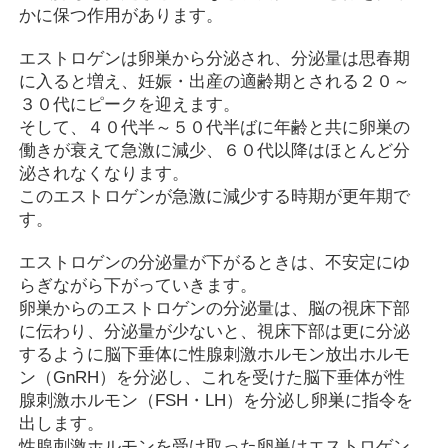
かに保つ作用があります。
エストロゲンは卵巣から分泌され、分泌量は思春期
に入ると増え、妊娠・出産の適齢期とされる２０～
３０代にピークを迎えます。
そして、４０代半～５０代半ばに年齢と共に卵巣の
働きが衰えて急激に減少、６０代以降はほとんど分
泌されなくなります。
このエストロゲンが急激に減少する時期が更年期で
す。
エストロゲンの分泌量が下がるときは、不安定にゆ
らぎながら下がっていきます。
卵巣からのエストロゲンの分泌量は、脳の視床下部
に伝わり、分泌量が少ないと、視床下部は更に分泌
するように脳下垂体に性腺刺激ホルモン放出ホルモ
ン（GnRH）を分泌し、これを受けた脳下垂体が性
腺刺激ホルモン（FSH・LH）を分泌し卵巣に指令を
出します。
性腺刺激ホルモンを受け取った卵巣はエストロゲン