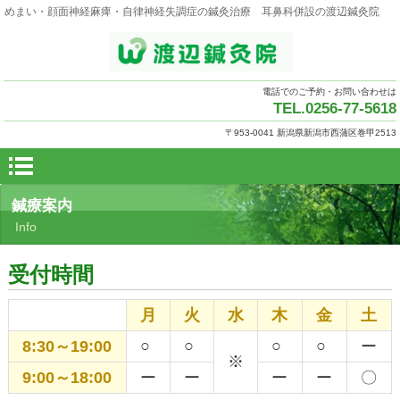
めまい・顔面神経麻痺・自律神経失調症の鍼灸治療 耳鼻科併設の渡辺鍼灸院
電話でのご予約・お問い合わせは
TEL.0256-77-5618
〒953-0041 新潟県新潟市西蒲区巻甲2513
鍼療案内
Info
受付時間
月
火
水
木
金
土
○
○
○
○
8:30～19:00
ー
※
9:00～18:00
ー
ー
ー
ー
〇