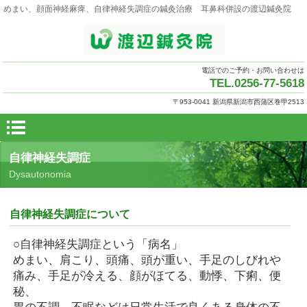
めまい、顔面神経麻痺、自律神経失調症の鍼灸治療 耳鼻科併設の渡辺鍼灸院
電話でのご予約・お問い合わせは
TEL.0256-77-5618
〒953-0041 新潟県新潟市西蒲区巻甲2513
自律神経失調症
Dysautonomia
自律神経失調症について
○自律神経失調症という「病名」
めまい、肩こり、頭痛、頭が重い、手足のしびれや
痛み、手足が冷える、顔がほてる、動悸、下痢、便
秘、